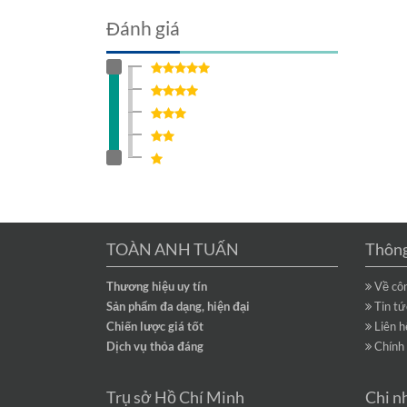
Đánh giá
TOÀN ANH TUẤN
Thông
Thương hiệu uy tín
Về cô
Sản phẩm đa dạng, hiện đại
Tin tứ
Chiến lược giá tốt
Liên 
Dịch vụ thỏa đáng
Chính 
Trụ sở Hồ Chí Minh
Chi n