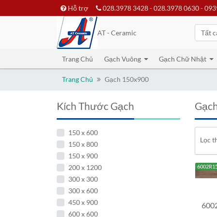
Hỗ trợ
028.3978 3428 - 028.3978 0630 - 093
AT - Ceramic
Tất c
Trang Chủ
Gạch Vuông
Gạch Chữ Nhật
Trang Chủ
Gạch 150x900
Kích Thước Gạch
Gạch
150 x 600
Lọc t
150 x 800
150 x 900
200 x 1200
6002R1
300 x 300
300 x 600
450 x 900
600
600 x 600