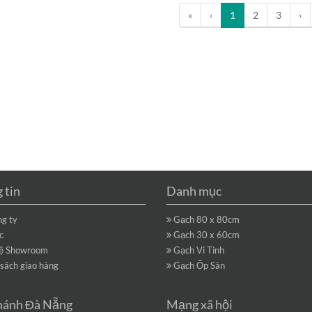
«
‹
1
2
3
›
 tin
Danh mục
ng ty
Gạch 80 x 80cm
c
Gạch 30 x 60cm
hệ Showroom
Gạch Vi Tinh
sách giao hàng
Gạch Ốp Sàn
hánh Đà Nẵng
Mạng xã hội