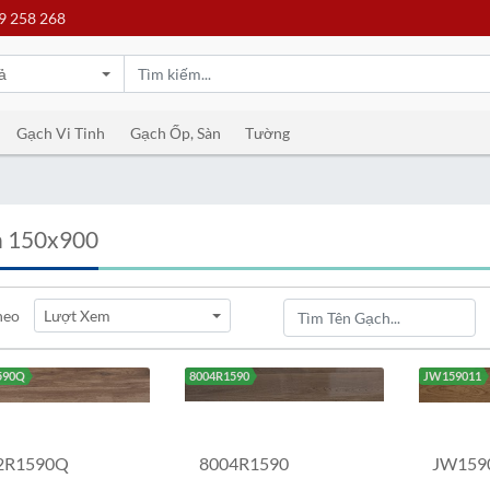
9 258 268
ả
Gạch Vi Tinh
Gạch Ốp, Sàn
Tường
 150x900
heo
Lượt Xem
590Q
8004R1590
JW159011
2R1590Q
8004R1590
JW159