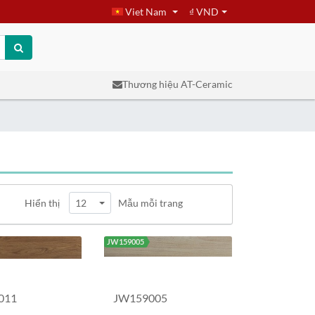
Viet Nam
₫ VND
Thương hiệu AT-Ceramic
Hiển thị
12
Mẫu mỗi trang
JW159005
011
JW159005